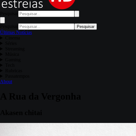
Pesquisar
Pesquisar
Pesquisar
Últimas Notícias
Cinema
Séries
Streaming
Música
Gaming
Tech
Rubricas
Passatempos
About
A Rua da Vergonha
Akasen chitai