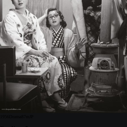
1956
Drama
87m
JP