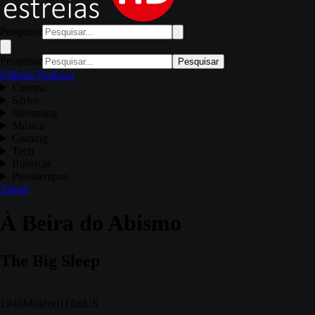
Pesquisar
Pesquisar
Pesquisar
Últimas Notícias
Cinema
Séries
Streaming
Música
Gaming
Tech
Rubricas
Passatempos
About
À Beira do Abismo
The Big Sleep
1946
Mistério
114m
US