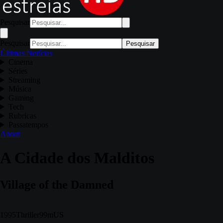
Pesquisar
Pesquisar
Pesquisar
Últimas Notícias
Cinema
Séries
Streaming
Música
Gaming
Tech
Rubricas
Passatempos
About
A Cidade dos Malditos
Village of the Damned
1995
Thriller
99m
US