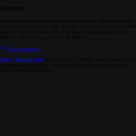
Sinopse
Uma aldeia americana é visitada por uma forma de vida desconhecida
que deixa as mulheres da aldeia grávidas. Nove meses depois, os bebés
nascem. Parecem normais, mas os habitantes não demoram muito a
perceber que as crianças nada têm de humano...
Voltar para filmes
MHD - Magazine.HD
(Registo ERC nº 127468), é uma revista online,
propriedade da ATMHD – MEDIA CONTENTS, LDA | © 2010-
2025. All Rights Reserved