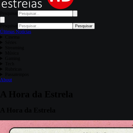
Pesquisar
Pesquisar
Pesquisar
Últimas Notícias
Cinema
Séries
Streaming
Música
Gaming
Tech
Rubricas
Passatempos
About
A Hora da Estrela
A Hora da Estrela