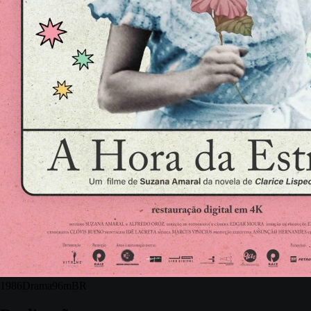
1986
Drama
96m
BR