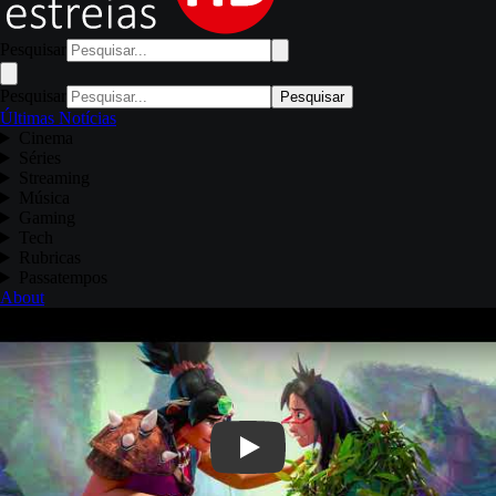
Pesquisar
Pesquisar
Pesquisar
Últimas Notícias
Cinema
Séries
Streaming
Música
Gaming
Tech
Rubricas
Passatempos
About
Play