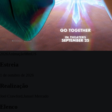
2026
Animação
98m
US
Estreia
1 de outubro de 2026
Realização
Joel Crawford,Januel Mercado
Elenco