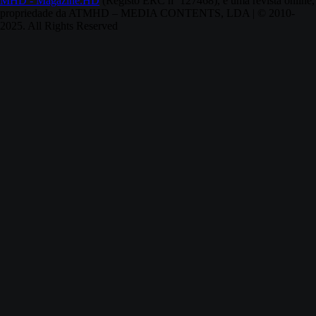
MHD - Magazine.HD
(Registo ERC nº 127468), é uma revista online,
propriedade da ATMHD – MEDIA CONTENTS, LDA | © 2010-
2025. All Rights Reserved