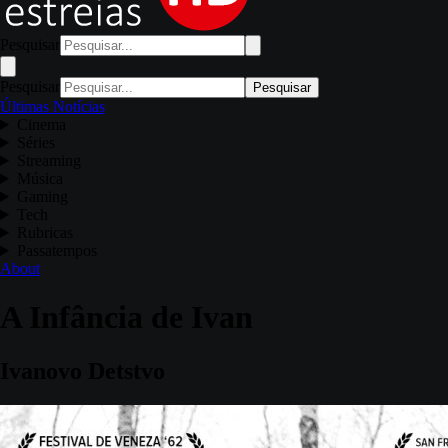
Pesquisar
Pesquisar
Pesquisar
Últimas Notícias
Cinema
Séries
Streaming
Música
Gaming
Tech
Rubricas
Passatempos
About
A Infância de Ivan
Ivanovo Detstvo