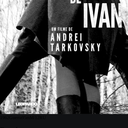
1962
Guerra
95m
M/12
RU