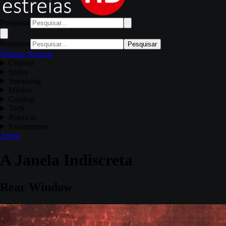
Pesquisar
Pesquisar
Pesquisar
Últimas Notícias
Cinema
Séries
Streaming
Música
Gaming
Tech
Rubricas
Passatempos
About
A Janela Indiscreta
Rear Window