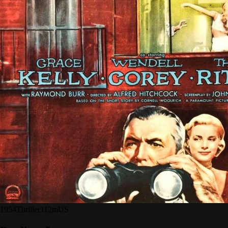
1954
Thriller
112m
US