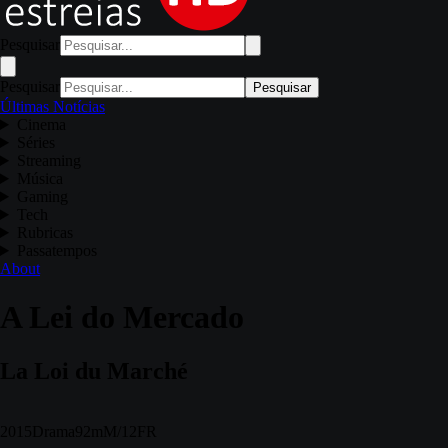
Pesquisar
Pesquisar
Pesquisar
Últimas Notícias
Cinema
Séries
Streaming
Música
Gaming
Tech
Rubricas
Passatempos
About
A Lei do Mercado
La Loi du Marché
2015
Drama
92m
M/12
FR