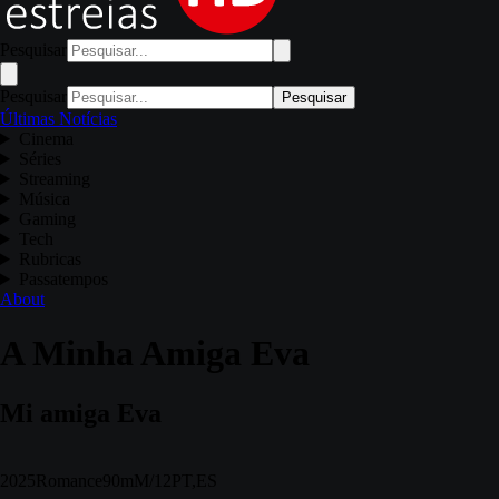
Pesquisar
Pesquisar
Pesquisar
Últimas Notícias
Cinema
Séries
Streaming
Música
Gaming
Tech
Rubricas
Passatempos
About
A Minha Amiga Eva
Mi amiga Eva
2025
Romance
90m
M/12
PT,ES