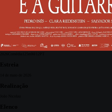
2026
Comédia
125m
M/12
PT
Estreia
14 de maio de 2026
Realização
João Nicolau
Elenco