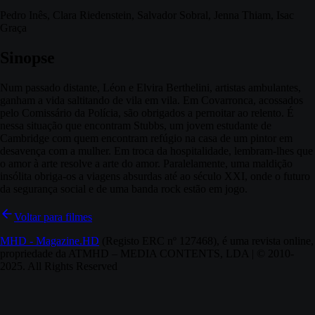
Pedro Inês, Clara Riedenstein, Salvador Sobral, Jenna Thiam, Isac
Graça
Sinopse
Num passado distante, Léon e Elvira Berthelini, artistas ambulantes,
ganham a vida saltitando de vila em vila. Em Covarronca, acossados
pelo Comissário da Polícia, são obrigados a pernoitar ao relento. É
nessa situação que encontram Stubbs, um jovem estudante de
Cambridge com quem encontram refúgio na casa de um pintor em
desavença com a mulher. Em troca da hospitalidade, lembram-lhes que
o amor à arte resolve a arte do amor. Paralelamente, uma maldição
insólita obriga-os a viagens absurdas até ao século XXI, onde o futuro
da segurança social e de uma banda rock estão em jogo.
Voltar para filmes
MHD - Magazine.HD
(Registo ERC nº 127468), é uma revista online,
propriedade da ATMHD – MEDIA CONTENTS, LDA | © 2010-
2025. All Rights Reserved