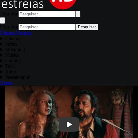
Pesquisar
Pesquisar
Pesquisar
Últimas Notícias
Cinema
Séries
Streaming
Música
Gaming
Tech
Rubricas
Passatempos
About
Play