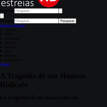
Pesquisar
Pesquisar
Pesquisar
Últimas Notícias
Cinema
Séries
Streaming
Música
Gaming
Tech
Rubricas
Passatempos
About
A Tragédia de um Homem
Ridículo
La tragedia di un uomo ridicolo