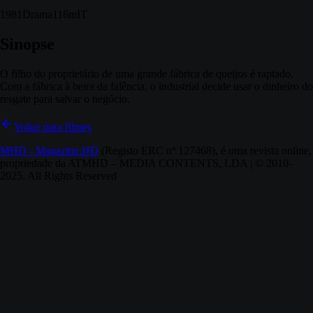
1981
Drama
116m
IT
Sinopse
O filho do proprietário de uma grande fábrica de queijos é raptado.
Com a fábrica à beira da falência, o industrial decide usar o dinheiro do
resgate para salvar o negócio.
Voltar para filmes
MHD - Magazine.HD
(Registo ERC nº 127468), é uma revista online,
propriedade da ATMHD – MEDIA CONTENTS, LDA | © 2010-
2025. All Rights Reserved