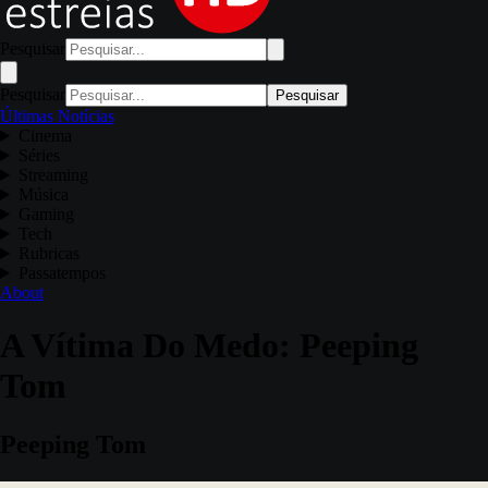
Pesquisar
Pesquisar
Pesquisar
Últimas Notícias
Cinema
Séries
Streaming
Música
Gaming
Tech
Rubricas
Passatempos
About
A Vítima Do Medo: Peeping
Tom
Peeping Tom