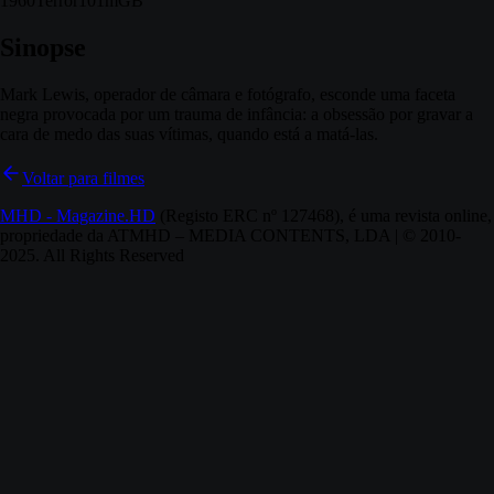
1960
Terror
101m
GB
Sinopse
Mark Lewis, operador de câmara e fotógrafo, esconde uma faceta
negra provocada por um trauma de infância: a obsessão por gravar a
cara de medo das suas vítimas, quando está a matá-las.
Voltar para filmes
MHD - Magazine.HD
(Registo ERC nº 127468), é uma revista online,
propriedade da ATMHD – MEDIA CONTENTS, LDA | © 2010-
2025. All Rights Reserved