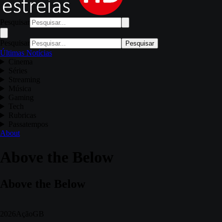
Pesquisar
Pesquisar
Pesquisar
Últimas Notícias
Cinema
Séries
Streaming
Música
Gaming
Tech
Rubricas
Passatempos
About
Above the Below
Above the Below
2026
Ação
GB