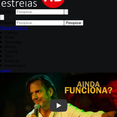
Pesquisar
Pesquisar
Pesquisar
Últimas Notícias
Cinema
Séries
Streaming
Música
Gaming
Tech
Rubricas
Passatempos
About
Play