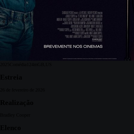
2025
Comédia
124m
GB,US
Estreia
26 de fevereiro de 2026
Realização
Bradley Cooper
Elenco