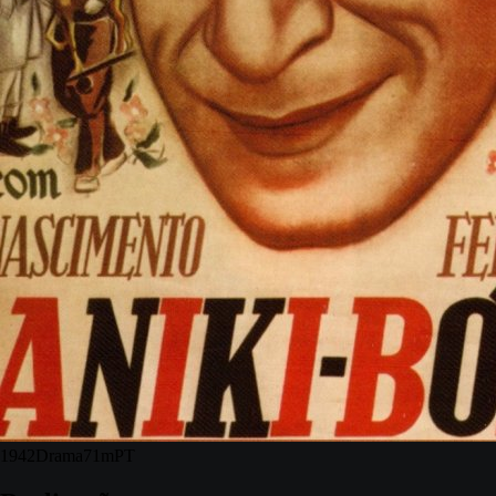
1942
Drama
71m
PT