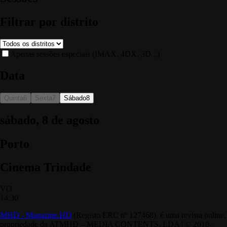
Filtrar por distrito
Apenas sessões especiais (IMAX, 4DX, 3D...)
Data
Quinta
6
Sexta
7
Sábado
8
sábado, 8 de agosto
Porto
Cinema Trindade
VO
14:30
MHD - Magazine.HD
(Registo ERC nº 127468), é uma revista online,
propriedade da ATMHD – MEDIA CONTENTS, LDA | © 2010-