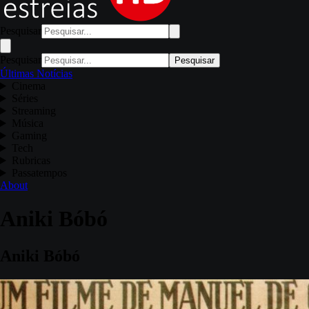
Pesquisar
Pesquisar
Pesquisar
Últimas Notícias
Cinema
Séries
Streaming
Música
Gaming
Tech
Rubricas
Passatempos
About
Aniki Bóbó
Aniki Bóbó