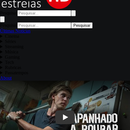
Pesquisar
Pesquisar
Pesquisar
Últimas Notícias
Cinema
Séries
Streaming
Música
Gaming
Tech
Rubricas
Passatempos
About
Play