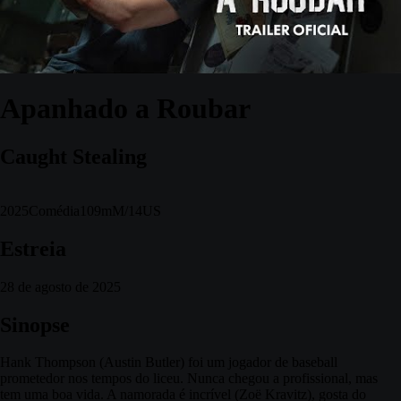
Apanhado a Roubar
Caught Stealing
2025
Comédia
109m
M/14
US
Estreia
28 de agosto de 2025
Sinopse
Hank Thompson (Austin Butler) foi um jogador de baseball
prometedor nos tempos do liceu. Nunca chegou a profissional, mas
tem uma boa vida. A namorada é incrível (Zoë Kravitz), gosta do