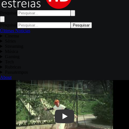
Pesquisar
Pesquisar
Pesquisar
Últimas Notícias
Cinema
Séries
Streaming
Música
Gaming
Tech
Rubricas
Passatempos
About
Play