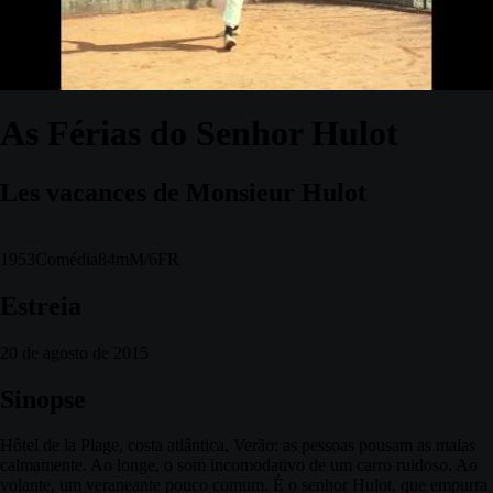
As Férias do Senhor Hulot
Les vacances de Monsieur Hulot
1953
Comédia
84m
M/6
FR
Estreia
20 de agosto de 2015
Sinopse
Hôtel de la Plage, costa atlântica, Verão: as pessoas pousam as malas
calmamente. Ao longe, o som incomodativo de um carro ruidoso. Ao
volante, um veraneante pouco comum. É o senhor Hulot, que empurra