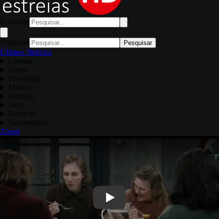
Pesquisar
Pesquisar
Pesquisar
Últimas Notícias
Cinema
Séries
Streaming
Música
Gaming
Tech
Rubricas
Passatempos
About
Play