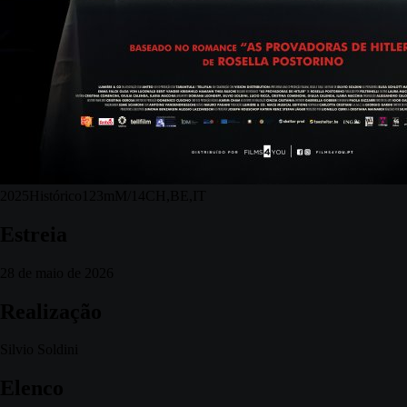
2025
Histórico
123m
M/14
CH,BE,IT
Estreia
28 de maio de 2026
Realização
Silvio Soldini
Elenco