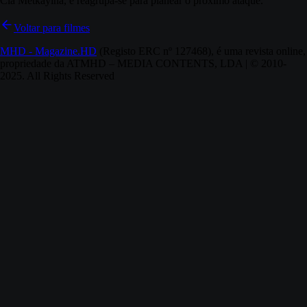
Clã Metkayina, e reagrupa-se para planear o próximo ataque.
Voltar para filmes
MHD - Magazine.HD
(Registo ERC nº 127468), é uma revista online,
propriedade da ATMHD – MEDIA CONTENTS, LDA | © 2010-
2025. All Rights Reserved