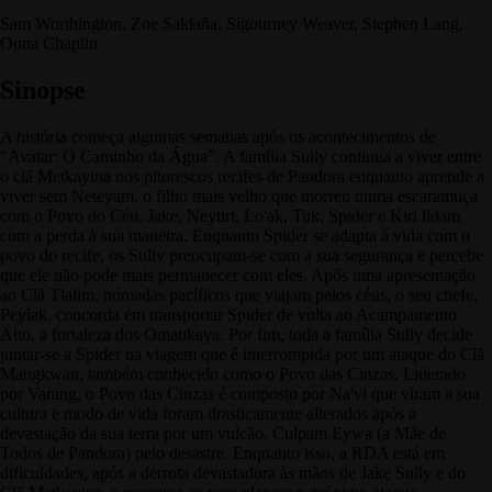
Sam Worthington, Zoe Saldaña, Sigourney Weaver, Stephen Lang,
Oona Chaplin
Sinopse
A história começa algumas semanas após os acontecimentos de
"Avatar: O Caminho da Água". A família Sully continua a viver entre
o clã Metkayina nos pitorescos recifes de Pandora enquanto aprende a
viver sem Neteyam, o filho mais velho que morreu numa escaramuça
com o Povo do Céu. Jake, Neytiri, Lo'ak, Tuk, Spider e Kiri lidam
com a perda à sua maneira. Enquanto Spider se adapta à vida com o
povo do recife, os Sully preocupam-se com a sua segurança e percebe
que ele não pode mais permanecer com eles. Após uma apresentação
ao Clã Tlalim, nómadas pacíficos que viajam pelos céus, o seu chefe,
Peylak, concorda em transportar Spider de volta ao Acampamento
Alto, a fortaleza dos Omatikaya. Por fim, toda a família Sully decide
juntar-se a Spider na viagem que é interrompida por um ataque do Clã
Mangkwan, também conhecido como o Povo das Cinzas. Liderado
por Varang, o Povo das Cinzas é composto por Na'vi que viram a sua
cultura e modo de vida foram drasticamente alterados após a
devastação da sua terra por um vulcão. Culpam Eywa (a Mãe de
Todos de Pandora) pelo desastre. Enquanto isso, a RDA está em
dificuldades, após a derrota devastadora às mãos de Jake Sully e do