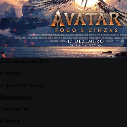
2025
Fantasia
192m
M/12
US
Estreia
17 de dezembro de 2025
Realização
James Cameron
Elenco