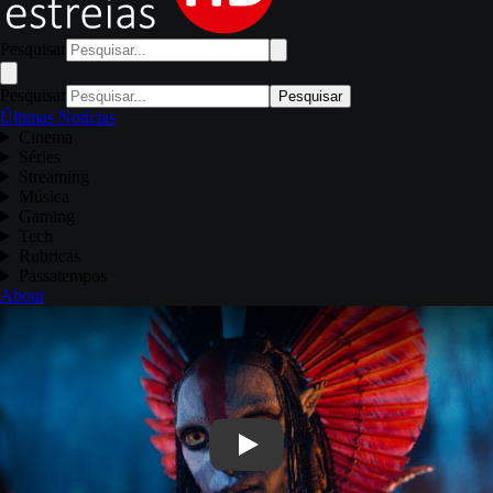
Pesquisar
Pesquisar
Pesquisar
Últimas Notícias
Cinema
Séries
Streaming
Música
Gaming
Tech
Rubricas
Passatempos
About
Play