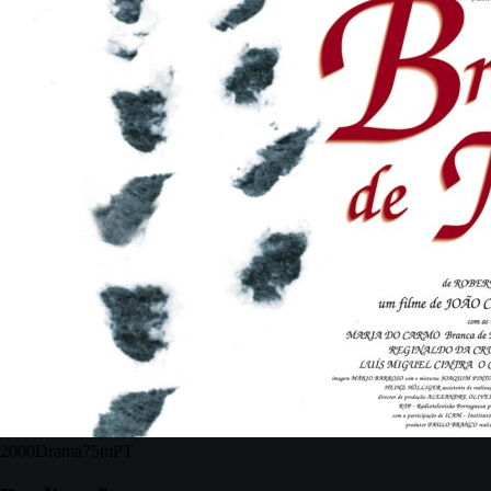
2000
Drama
75m
PT