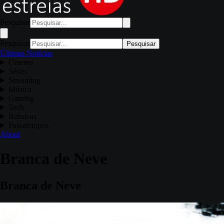
Pesquisar
Pesquisar
Pesquisar
Últimas Notícias
Cinema
Séries
Streaming
Música
Gaming
Tech
Rubricas
Passatempos
About
Branca de Neve
Branca de Neve