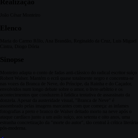
Realização
João César Monteiro
Elenco
Maria do Carmo Rôlo, Ana Brandão, Reginaldo da Cruz, Luis Miguel
Cintra, Diogo Dória
Sinopse
Monteiro adapta o conto de fadas anti-clássico do radical escritor suíço
Robert Walser. Mantém o ecrã quase totalmente negro e concentra-se
nas vozes da Branca de Neve, do Príncipe, da Rainha e do Caçador,
envolvidos num longo debate sobre o amor, o livre-arbítrio e os
acontecimentos que conduzem à fatídica tentativa de assassinato da
donzela. Apesar da austeridade visual, "Branca de Neve" é
assombrado pelas imagens marcantes com que começa: as infames
fotografias a preto e branco de Walser deitado morto na neve após o
ataque cardíaco junto a um asilo suíço, aos setenta e oito anos, uma
estranha concretização da "morte do autor", tão central à crítica literária
pós-moderna.