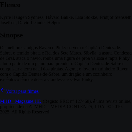
Elenco
Kyrre Haugen Sydness, Håvard Bakke, Lisa Stokke, Fridtjof Stensæth
Josefsen, David Leander Helgor
Sinopse
Os melhores amigos Raven e Pinky servem o Capitão Dentes-de-
Sabre, o temido pirata e Rei dos Sete Mares. Sibylla, a astuta Condessa
de Gral, ataca o navio, rouba uma figura de proa valiosa e rapta Pinky
- tudo parte de um plano para prender o Capitão Dentes-de-Sabre e
conquistar a terra natal dos piratas. Agora, o jovem marinheiro Raven,
com o Capitão Dentes-de-Sabre, um dragão e um cozinheiro
excêntrico têm de deter a Condessa e salvar Pinky.
Voltar para filmes
MHD - Magazine.HD
(Registo ERC nº 127468), é uma revista online,
propriedade da ATMHD – MEDIA CONTENTS, LDA | © 2010-
2025. All Rights Reserved