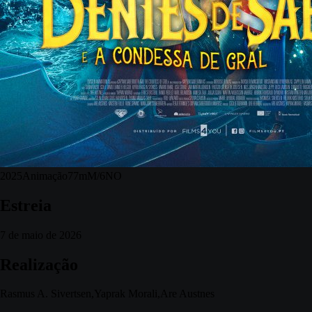
2025
Animação
77m
M/6
NO
Estreia
7 de maio de 2026
Realização
Rasmus A. Sivertsen,Yaprak Morali,Are Austnes