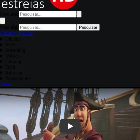
Pesquisar
Pesquisar
Pesquisar
Últimas Notícias
Cinema
Séries
Streaming
Música
Gaming
Tech
Rubricas
Passatempos
About
Play