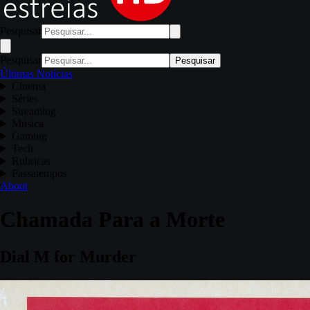
Pesquisar
Pesquisar
Pesquisar
Últimas Notícias
Cinema
Séries
Streaming
Música
Gaming
Tech
Rubricas
Passatempos
About
Chamada Para a Morte
Dial M for Murder