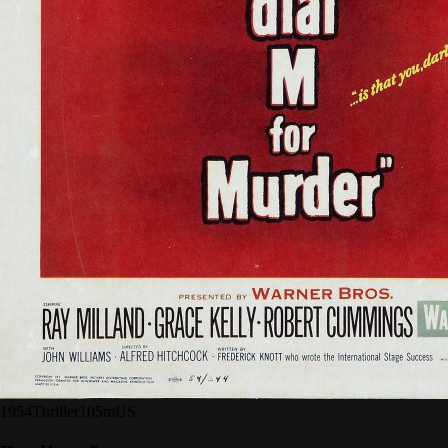
1954
Thriller
105m
US