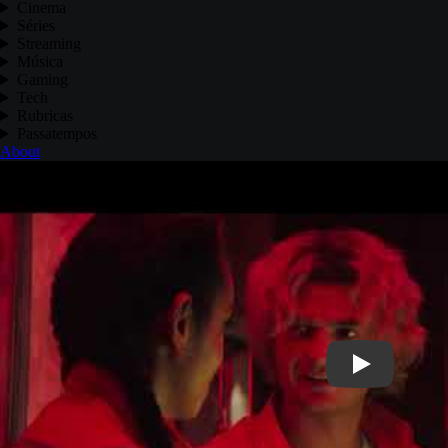
Cinema
Séries
Streaming
Música
Gaming
Tech
Rubricas
Passatempos
About
Play