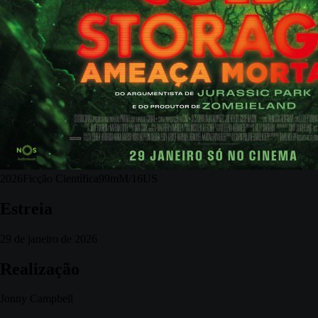
2026
Ficção Científica
99m
M/16
US
Estreia
29 de janeiro de 2026
Realização
Jonny Campbell