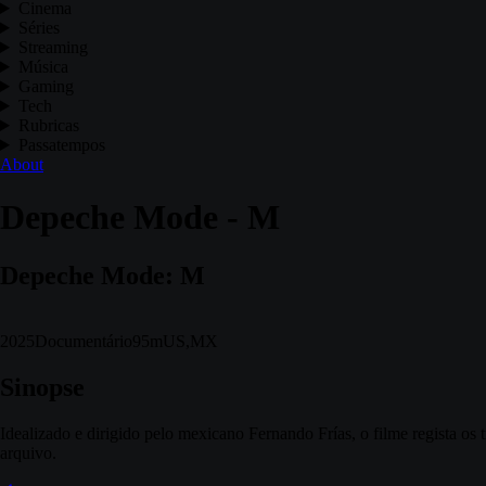
Cinema
Séries
Streaming
Música
Gaming
Tech
Rubricas
Passatempos
About
Depeche Mode - M
Depeche Mode: M
2025
Documentário
95m
US,MX
Sinopse
Idealizado e dirigido pelo mexicano Fernando Frías, o filme regista o
arquivo.