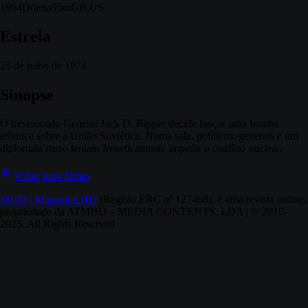
1964
Drama
95m
GB,US
Estreia
25 de julho de 1974
Sinopse
O tresloucado General Jack D. Ripper decide lançar uma bomba
atómica sobre a União Soviética. Numa sala, políticos, generais e um
diplomata russo tentam freneticamente impedir o conflito nuclear.
Voltar para filmes
MHD - Magazine.HD
(Registo ERC nº 127468), é uma revista online,
propriedade da ATMHD – MEDIA CONTENTS, LDA | © 2010-
2025. All Rights Reserved