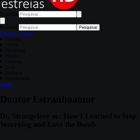
Pesquisar
Pesquisar
Pesquisar
Últimas Notícias
Cinema
Séries
Streaming
Música
Gaming
Tech
Rubricas
Passatempos
About
Doutor Estranhoamor
Dr. Strangelove or: How I Learned to Stop
Worrying and Love the Bomb