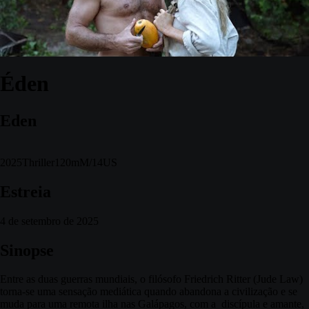
Éden
Eden
2025
Thriller
120m
M/14
US
Estreia
4 de setembro de 2025
Sinopse
Entre as duas guerras mundiais, o filósofo Friedrich Ritter (Jude Law)
torna-se uma sensação mediática quando abandona a civilização e se
muda para uma remota ilha nas Galápagos, com a discípula e amante,