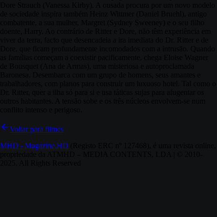
Dore Strauch (Vanessa Kirby). A ousada procura por um novo modelo
de sociedade inspira também Heinz Wittmer (Daniel Bruehl), antigo
combatente, a sua mulher, Margret (Sydney Sweeney) e o seu filho
doente, Harry. Ao contrário de Ritter e Dore, não têm experiência em
viver da terra, facto que desencadeia a ira imediata do Dr. Ritter e de
Dore, que ficam profundamente incomodados com a intrusão. Quando
as famílias começam a coexistir pacificamente, chega Eloise Wagner
de Bousquet (Ana de Armas), uma misteriosa e autoproclamada
Baronesa. Desembarca com um grupo de homens, seus amantes e
trabalhadores, com planos para construir um luxuoso hotel. Tal como o
Dr. Ritter, quer a ilha só para si e usa táticas sujas para afugentar os
outros habitantes. A tensão sobe e os três núcleos envolvem-se num
conflito intenso e perigoso.
Voltar para filmes
MHD - Magazine.HD
(Registo ERC nº 127468), é uma revista online,
propriedade da ATMHD – MEDIA CONTENTS, LDA | © 2010-
2025. All Rights Reserved