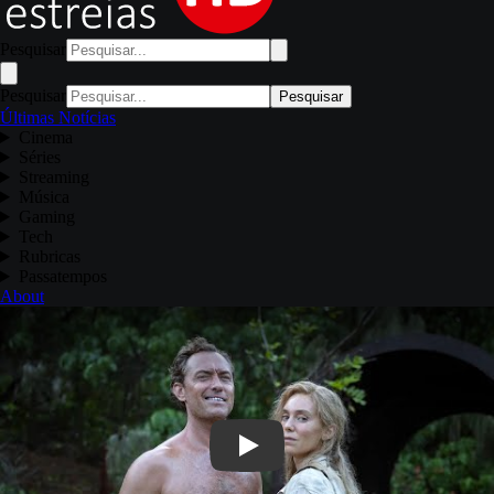
Pesquisar
Pesquisar
Pesquisar
Últimas Notícias
Cinema
Séries
Streaming
Música
Gaming
Tech
Rubricas
Passatempos
About
Play