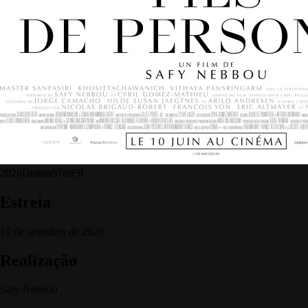
2026
Drama
97m
FR
Estreia
10 de setembro de 2026
Realização
Safy Nebbou