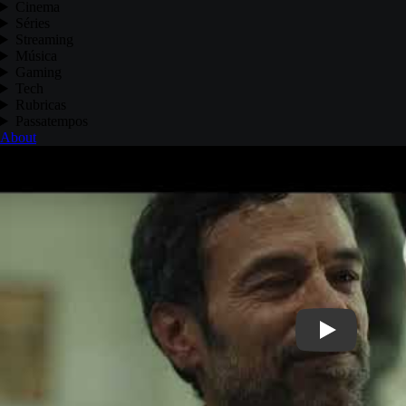
Cinema
Séries
Streaming
Música
Gaming
Tech
Rubricas
Passatempos
About
Play