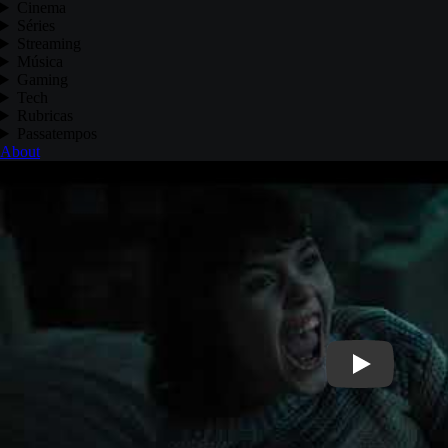
Cinema
Séries
Streaming
Música
Gaming
Tech
Rubricas
Passatempos
About
Play