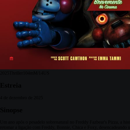
2025
Thriller
104m
M/14
US
Estreia
4 de dezembro de 2025
Sinopse
Um ano após o pesadelo sobrenatural no Freddy Fazbear's Pizza, a his
retomar a ligação com Freddy, Bonnie, Chica e Foxy, desencadeando uma