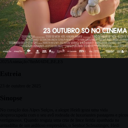
2025
Animação
78m
M/6
DE,BE,ES
Estreia
23 de outubro de 2025
Sinopse
No coração dos Alpes Suíços, a alegre Heidi goza uma vida
despreocupada com o seu avô rodeada de luxuriantes pastagens e picos
vertiginosos. Quando resgata uma cria de lince ferida apanhada na
armadilha de um ardiloso empresário, o Senhor Schnaitinger, Hedi