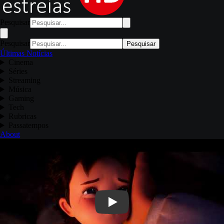
Pesquisar
Pesquisar
Pesquisar
Últimas Notícias
Cinema
Séries
Streaming
Música
Gaming
Tech
Rubricas
Passatempos
About
Play