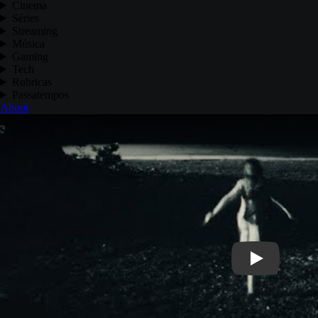
Cinema
Séries
Streaming
Música
Gaming
Tech
Rubricas
Passatempos
About
Play