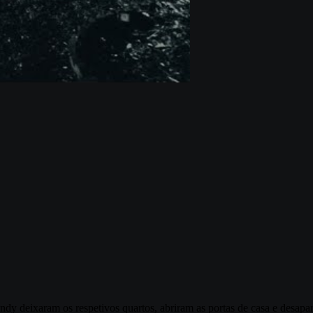
andy deixaram os respetivos quartos, abriram as portas de casa e desap