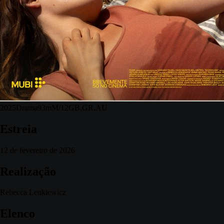
2025
Drama
93m
M/12
GB,GR,AU
Estreia
12 de fevereiro de 2026
Realização
Rebecca Lenkiewicz
Elenco