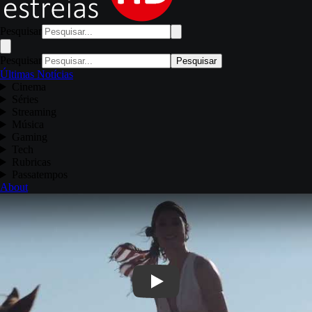
Pesquisar
Pesquisar
Pesquisar
Últimas Notícias
Cinema
Séries
Streaming
Música
Gaming
Tech
Rubricas
Passatempos
About
Play