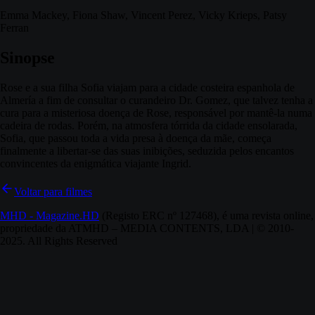
Emma Mackey, Fiona Shaw, Vincent Perez, Vicky Krieps, Patsy
Ferran
Sinopse
Rose e a sua filha Sofia viajam para a cidade costeira espanhola de
Almería a fim de consultar o curandeiro Dr. Gomez, que talvez tenha a
cura para a misteriosa doença de Rose, responsável por mantê-la numa
cadeira de rodas. Porém, na atmosfera tórrida da cidade ensolarada,
Sofia, que passou toda a vida presa à doença da mãe, começa
finalmente a libertar-se das suas inibições, seduzida pelos encantos
convincentes da enigmática viajante Ingrid.
Voltar para filmes
MHD - Magazine.HD
(Registo ERC nº 127468), é uma revista online,
propriedade da ATMHD – MEDIA CONTENTS, LDA | © 2010-
2025. All Rights Reserved