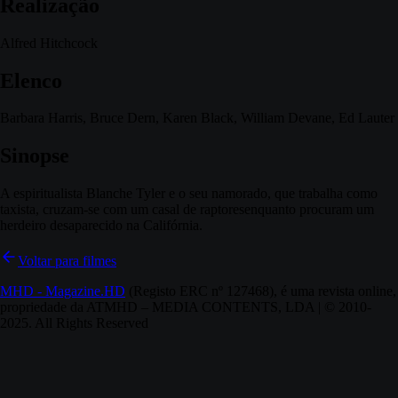
Realização
Alfred Hitchcock
Elenco
Barbara Harris, Bruce Dern, Karen Black, William Devane, Ed Lauter
Sinopse
A espiritualista Blanche Tyler e o seu namorado, que trabalha como
taxista, cruzam-se com um casal de raptoresenquanto procuram um
herdeiro desaparecido na Califórnia.
Voltar para filmes
MHD - Magazine.HD
(Registo ERC nº 127468), é uma revista online,
propriedade da ATMHD – MEDIA CONTENTS, LDA | © 2010-
2025. All Rights Reserved