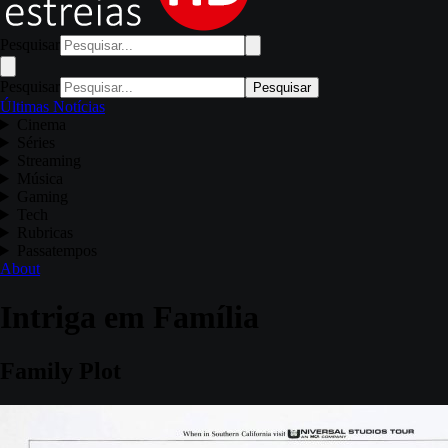
Pesquisar
Pesquisar
Pesquisar
Últimas Notícias
Cinema
Séries
Streaming
Música
Gaming
Tech
Rubricas
Passatempos
About
Intriga em Família
Family Plot