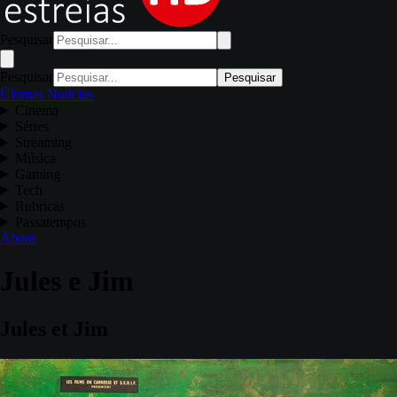
Pesquisar
Pesquisar
Pesquisar
Últimas Notícias
Cinema
Séries
Streaming
Música
Gaming
Tech
Rubricas
Passatempos
About
Jules e Jim
Jules et Jim