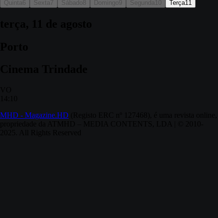
Quinta
6
Sexta
7
Sábado
8
Domingo
9
Segunda
10
Terça
11
terça, 11 de agosto
Porto
Cinema Trindade
VO
14:10
MHD - Magazine.HD
(Registo ERC nº 127468), é uma revista online,
propriedade da ATMHD – MEDIA CONTENTS, LDA | © 2010-
2025. All Rights Reserved