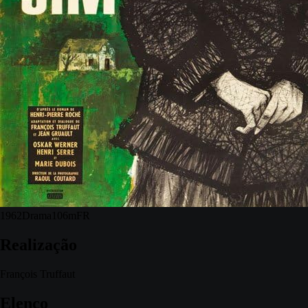
1962
Drama
106m
FR
Realização
François Truffaut
Elenco