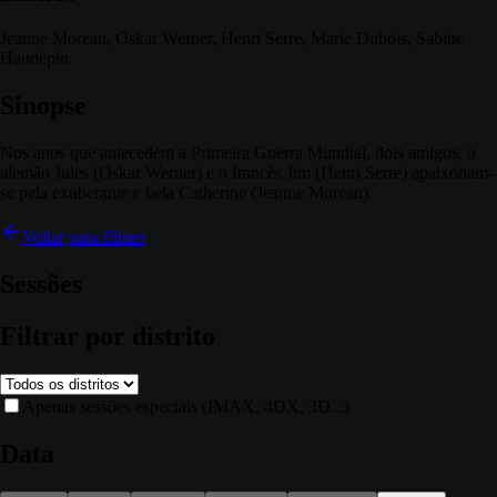
Jeanne Moreau, Oskar Werner, Henri Serre, Marie Dubois, Sabine
Haudepin
Sinopse
Nos anos que antecedem a Primeira Guerra Mundial, dois amigos, o
alemão Jules (Oskar Werner) e o francês Jim (Henri Serre) apaixonam-
se pela exuberante e bela Catherine (Jeanne Moreau).
Voltar para filmes
Sessões
Filtrar por distrito
Apenas sessões especiais (IMAX, 4DX, 3D...)
Data