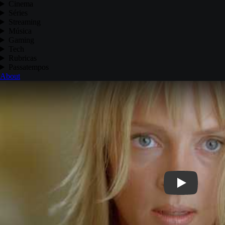
Cinema
Séries
Streaming
Música
Gaming
Tech
Rubricas
Passatempos
About
Play