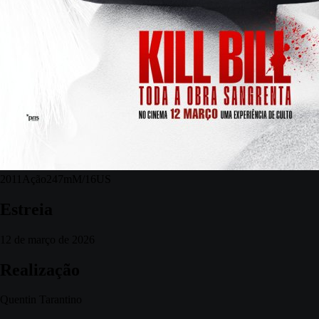
2011
Ação
247m
M/16
US
Estreia
12 de março de 2026
Realização
Quentin Tarantino