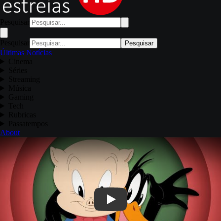
Pesquisar
Pesquisar
Pesquisar
Últimas Notícias
Cinema
Séries
Streaming
Música
Gaming
Tech
Rubricas
Passatempos
About
Play