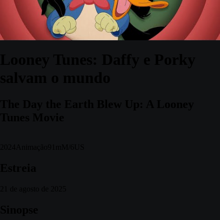
Looney Tunes: Daffy e Porky
salvam o mundo
The Day the Earth Blew Up: A Looney
Tunes Movie
2024
Animação
91m
M/6
US
Estreia
21 de agosto de 2025
Sinopse