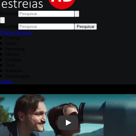
Pesquisar
Pesquisar
Pesquisar
Últimas Notícias
Cinema
Séries
Streaming
Música
Gaming
Tech
Rubricas
Passatempos
About
Play