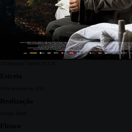
2023
Drama
175m
M/12
IT,CH
Estreia
19 de fevereiro de 2026
Realização
Giorgio Diritti
Elenco