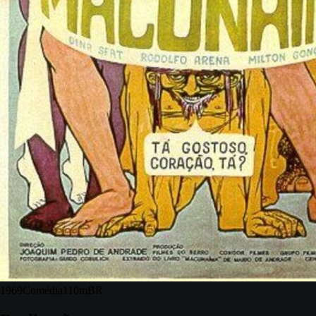
1969
Comédia
110m
BR