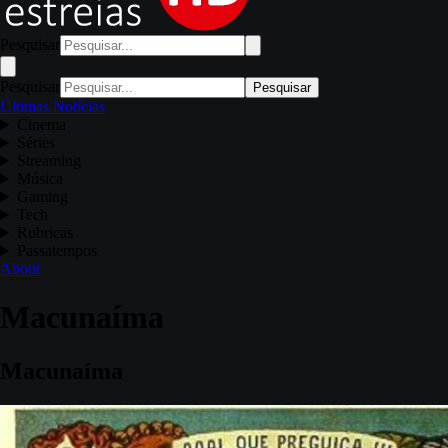
Pesquisar
Pesquisar
Pesquisar
Últimas Notícias
Cinema
Séries
Streaming
Música
Gaming
Tech
Rubricas
Passatempos
About
Macunaíma
Macunaíma