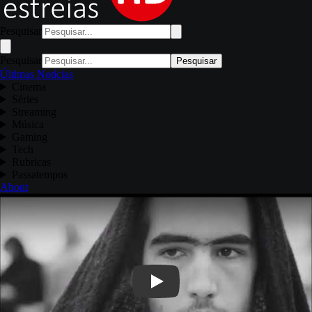
Pesquisar
Pesquisar
Pesquisar
Últimas Notícias
Cinema
Séries
Streaming
Música
Gaming
Tech
Rubricas
Passatempos
About
Play