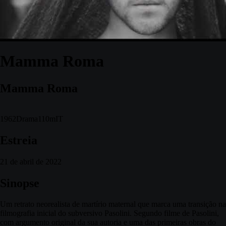
Mamma Roma
Mamma Roma
1962
Drama
110m
IT
Estreia
21 de abril de 2022
Sinopse
Um retrato neorealista de martírio maternal que marca uma transição na
filmografia inicial do subversivo Pasolini. Segundo filme de Pasolini,
com argumento original da sua autoria e uma das primeiras obras do