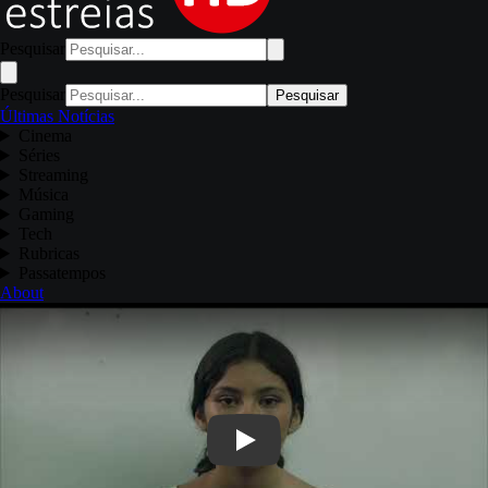
Pesquisar
Pesquisar
Pesquisar
Últimas Notícias
Cinema
Séries
Streaming
Música
Gaming
Tech
Rubricas
Passatempos
About
Play