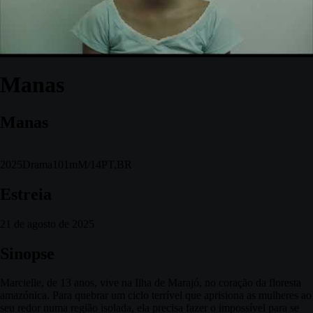
Manas
Manas
2025
Drama
101m
M/14
PT,BR
Estreia
21 de agosto de 2025
Sinopse
Marcielle, de 13 anos, vive na Ilha de Marajó, no coração da floresta
amazónica. Para quebrar um ciclo terrível que aprisiona as mulheres ao
seu redor numa região isolada, ela precisa fazer o impossível para se