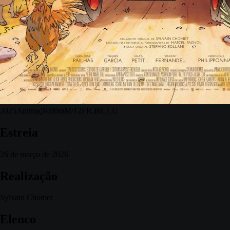
2025
Animação
90m
M/12
FR,BE,LU
Estreia
26 de março de 2026
Realização
Sylvain Chomet
Elenco