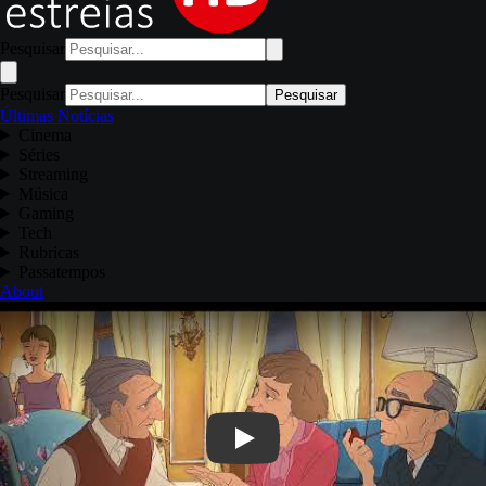
Pesquisar
Pesquisar
Pesquisar
Últimas Notícias
Cinema
Séries
Streaming
Música
Gaming
Tech
Rubricas
Passatempos
About
Play