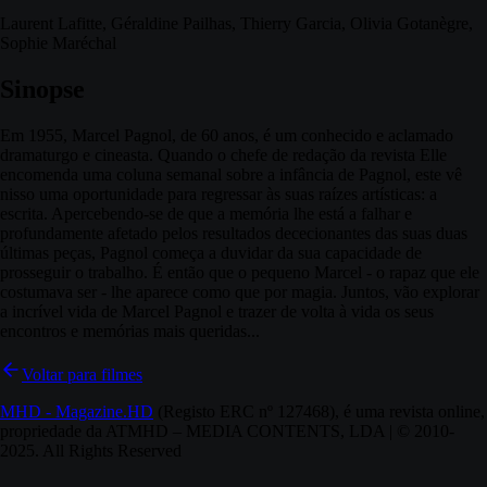
Laurent Lafitte, Géraldine Pailhas, Thierry Garcia, Olivia Gotanègre,
Sophie Maréchal
Sinopse
Em 1955, Marcel Pagnol, de 60 anos, é um conhecido e aclamado
dramaturgo e cineasta. Quando o chefe de redação da revista Elle
encomenda uma coluna semanal sobre a infância de Pagnol, este vê
nisso uma oportunidade para regressar às suas raízes artísticas: a
escrita. Apercebendo-se de que a memória lhe está a falhar e
profundamente afetado pelos resultados dececionantes das suas duas
últimas peças, Pagnol começa a duvidar da sua capacidade de
prosseguir o trabalho. É então que o pequeno Marcel - o rapaz que ele
costumava ser - lhe aparece como que por magia. Juntos, vão explorar
a incrível vida de Marcel Pagnol e trazer de volta à vida os seus
encontros e memórias mais queridas...
Voltar para filmes
MHD - Magazine.HD
(Registo ERC nº 127468), é uma revista online,
propriedade da ATMHD – MEDIA CONTENTS, LDA | © 2010-
2025. All Rights Reserved