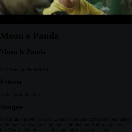
Moon o Panda
Moon le Panda
2025
Aventura
99m
M/6
FR
Estreia
14 de agosto de 2025
Sinopse
Na China, o jovem Tian, de 12 anos, é enviado com a irmã para passar
um tempo com a avó nas montanhas de Sichuan. Embora o pai exija
que Tian se dedique aos estudos para alcançar as suas altas