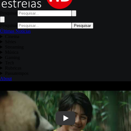
Pesquisar
Pesquisar
Pesquisar
Últimas Notícias
Cinema
Séries
Streaming
Música
Gaming
Tech
Rubricas
Passatempos
About
Play