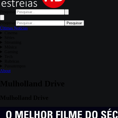
Pesquisar
Pesquisar
Pesquisar
Últimas Notícias
Cinema
Séries
Streaming
Música
Gaming
Tech
Rubricas
Passatempos
About
Mulholland Drive
Mulholland Drive