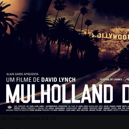
2001
Thriller
147m
M/12
FR,US