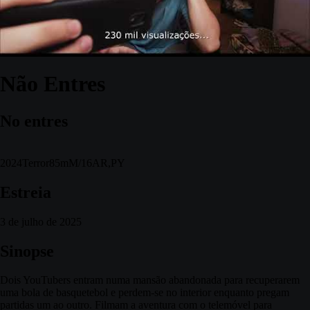
Não Entres
No entres
2024
Terror
85m
M/16
AR,PY
Estreia
3 de julho de 2025
Sinopse
Dois YouTubers entram numa mansão abandonada para recuperarem
uma bola de basquetebol e perdem-se no interior enquanto pregam
partidas um ao outro. Filmam a aventura com o telemóvel para