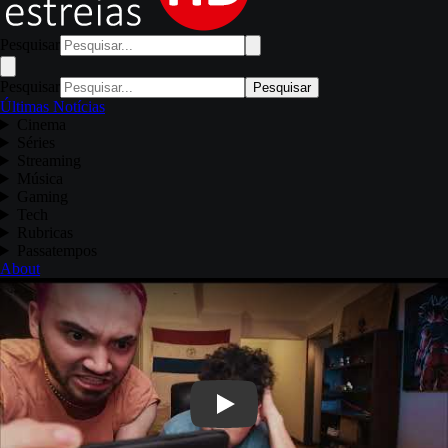
Pesquisar
Pesquisar
Pesquisar
Últimas Notícias
Cinema
Séries
Streaming
Música
Gaming
Tech
Rubricas
Passatempos
About
Play