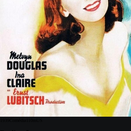
1939
Comédia
110m
US