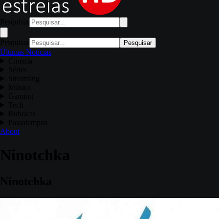
Pesquisar
Pesquisar
Pesquisar
Últimas Notícias
Cinema
Séries
Streaming
Música
Gaming
Tech
Rubricas
Passatempos
About
Ninotchka
Ninotchka