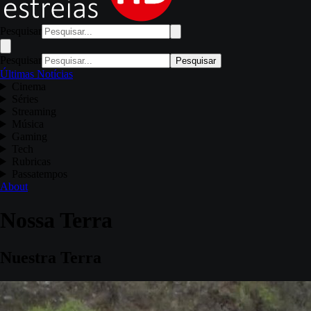
Pesquisar
Pesquisar
Pesquisar
Últimas Notícias
Cinema
Séries
Streaming
Música
Gaming
Tech
Rubricas
Passatempos
About
Nossa Terra
Nuestra Terra