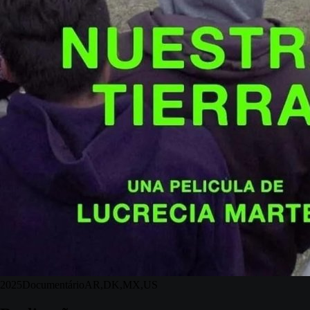
2025
Documentário
AR,DK,MX,US