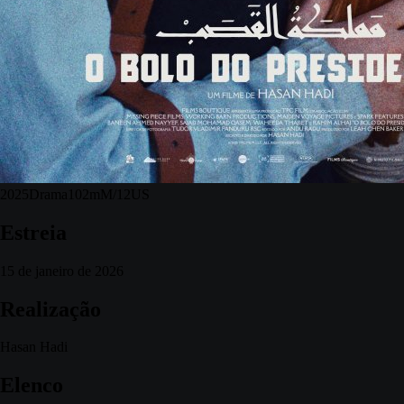
2025
Drama
102m
M/12
US
Estreia
15 de janeiro de 2026
Realização
Hasan Hadi
Elenco