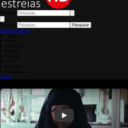
Pesquisar
Pesquisar
Pesquisar
Últimas Notícias
Cinema
Séries
Streaming
Música
Gaming
Tech
Rubricas
Passatempos
About
Play