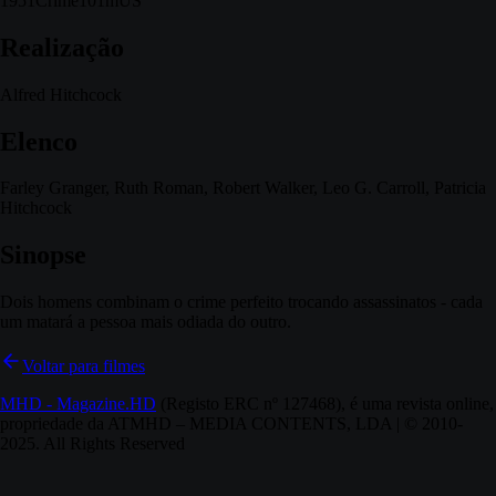
1951
Crime
101m
US
Realização
Alfred Hitchcock
Elenco
Farley Granger, Ruth Roman, Robert Walker, Leo G. Carroll, Patricia
Hitchcock
Sinopse
Dois homens combinam o crime perfeito trocando assassinatos - cada
um matará a pessoa mais odiada do outro.
Voltar para filmes
MHD - Magazine.HD
(Registo ERC nº 127468), é uma revista online,
propriedade da ATMHD – MEDIA CONTENTS, LDA | © 2010-
2025. All Rights Reserved