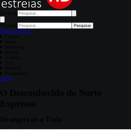
Pesquisar
Pesquisar
Pesquisar
Últimas Notícias
Cinema
Séries
Streaming
Música
Gaming
Tech
Rubricas
Passatempos
About
O Desconhecido do Norte
Expresso
Strangers on a Train