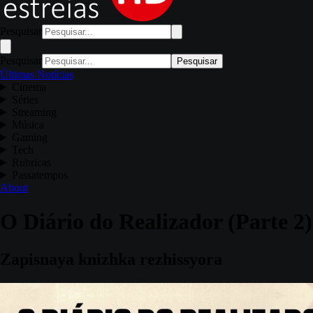
Pesquisar
Pesquisar
Pesquisar
Últimas Notícias
Cinema
Séries
Streaming
Música
Gaming
Tech
Rubricas
Passatempos
About
O Diário do Realizador (Parte 2)
Zapisnaya knizhka rezhissyora