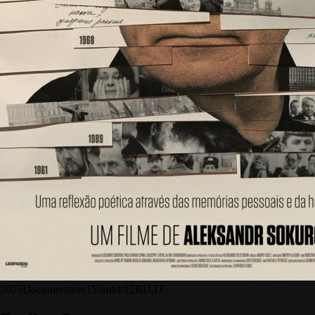
2025
Documentário
153m
M/12
RU,IT