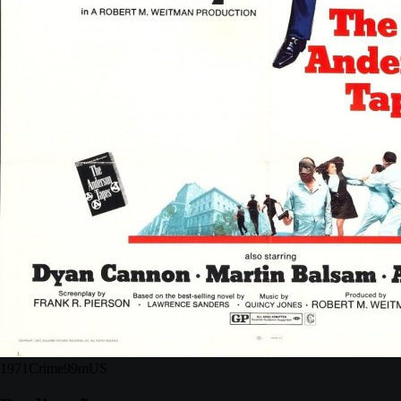
1971
Crime
99m
US