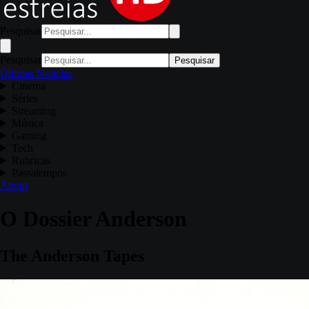
Pesquisar
Pesquisar
Pesquisar
Últimas Notícias
Cinema
Séries
Streaming
Música
Gaming
Tech
Rubricas
Passatempos
About
O Dossier Anderson
The Anderson Tapes