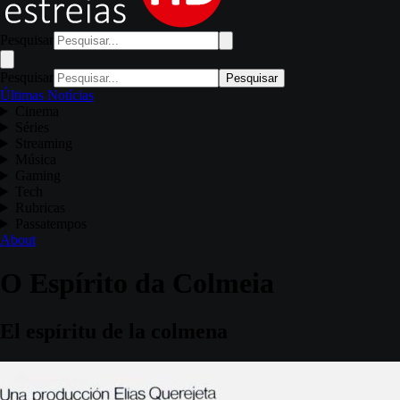
Pesquisar
Pesquisar
Pesquisar
Últimas Notícias
Cinema
Séries
Streaming
Música
Gaming
Tech
Rubricas
Passatempos
About
O Espírito da Colmeia
El espíritu de la colmena