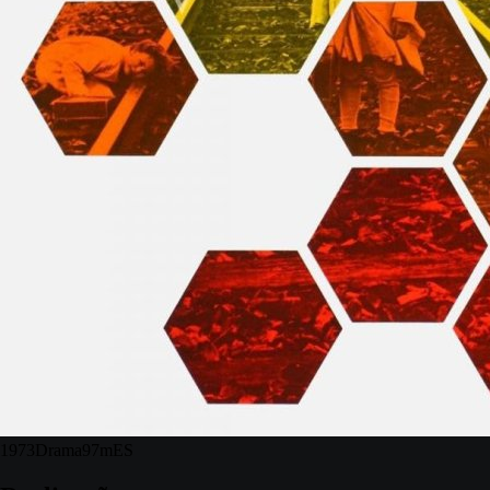
1973
Drama
97m
ES